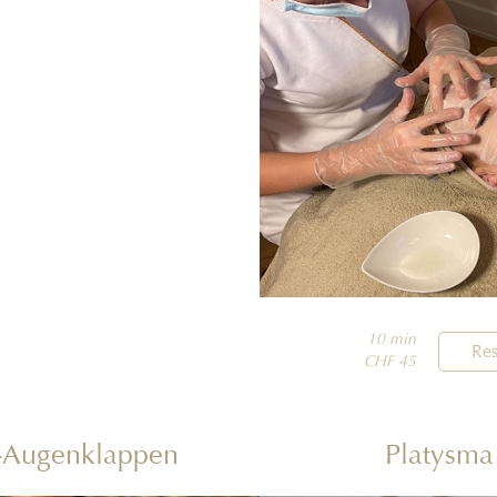
10 min

Res
CHF 45
g-Augenklappen
Platysma