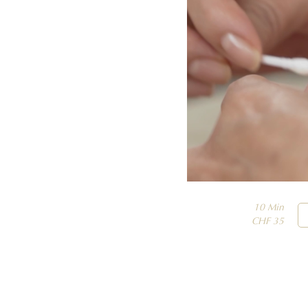
10 Min

CHF 35