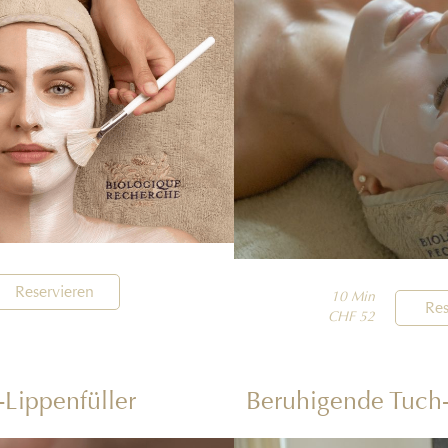
Reservieren
10 Min

Res
CHF 52
-Lippenfüller
Beruhigende Tuch