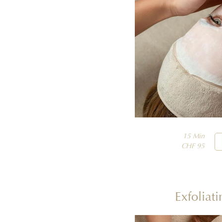
15 Min

CHF 95
Exfoliat