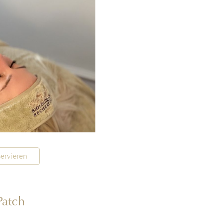
ervieren
 Patch