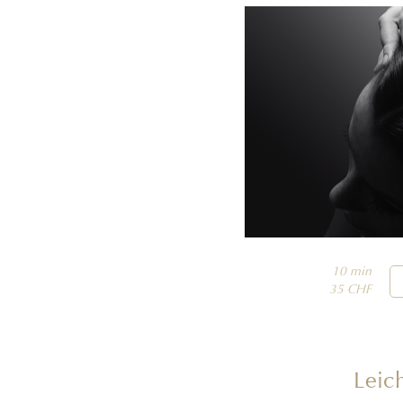
10 min

35 CHF
Leic