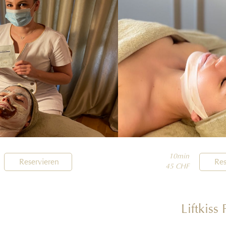
10min

Res
Reservieren
45 CHF
Liftkiss