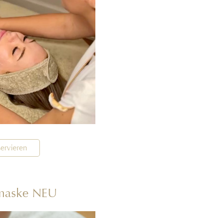
ervieren
rmaske NEU