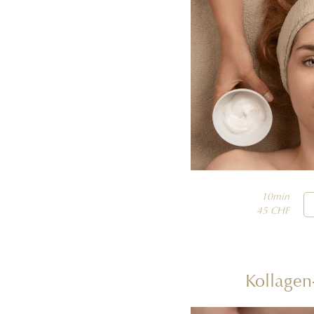
10min

45 CHF
Kollagen