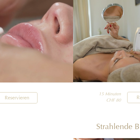
15 Minuten

R
Reservieren
CHF 80
Strahlende B