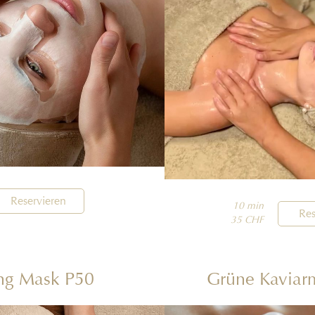
Reservieren
10 min

Res
35 CHF
ing Mask P50
Grüne Kavia