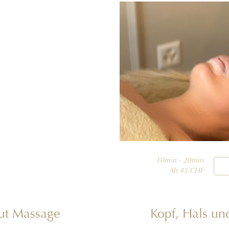
10min - 20min

Ab 45 CHF
ut Massage
Kopf, Hals un