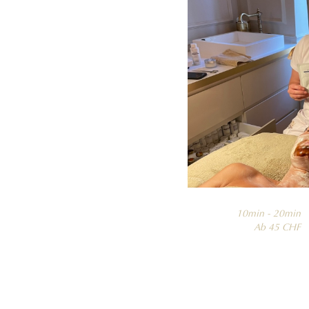
10min - 20min

Ab 45 CHF