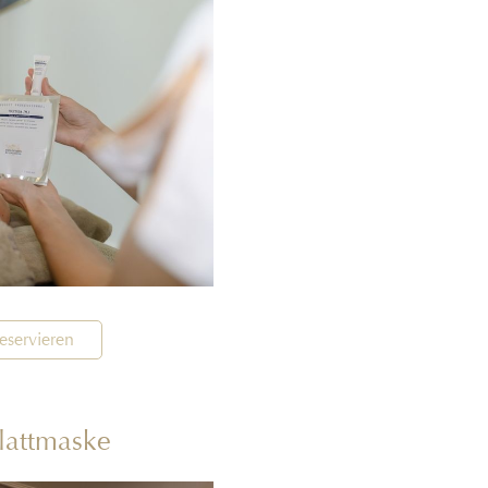
eservieren
lattmaske