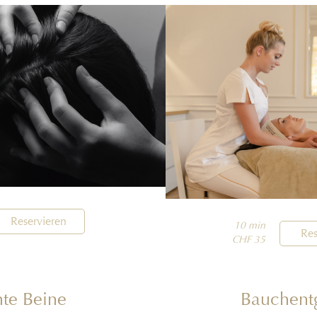
Reservieren
10 min

Res
CHF 35
hte Beine
Bauchentg