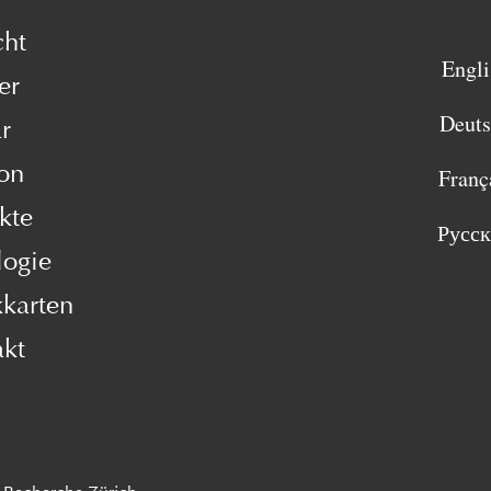
cht
Engli
er
Deut
r
on
Franç
kte
Русс
logie
karten
akt