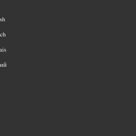
sh
sch
ais
кий