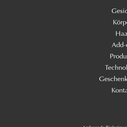
Gesi
Körp
Haa
Add-
Produ
Techno
Geschenk
Kont