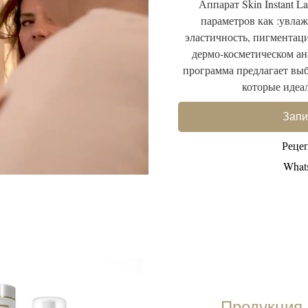
Аппарат Skin Instant L
параметров как :увла
эластичность, пигментаци
дермо-косметическом а
программа предлагает выбо
которые идеа
Запи
Реце
What
Продукция 