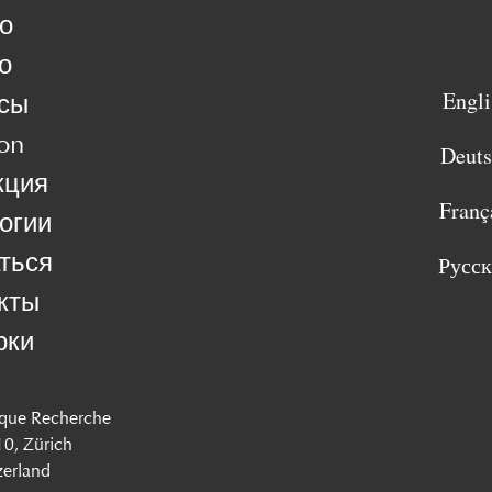
о
о
Engli
сы
on
Deut
кция
Franç
огии
ться
Русс
кты
рки
que Recherche
 10, Zürich
zerland