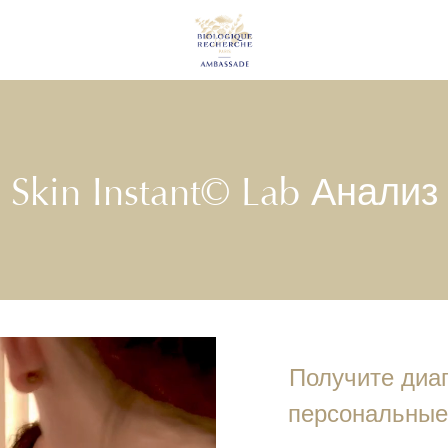
Skin Instant© Lab Анализ
Получите диаг
персональные