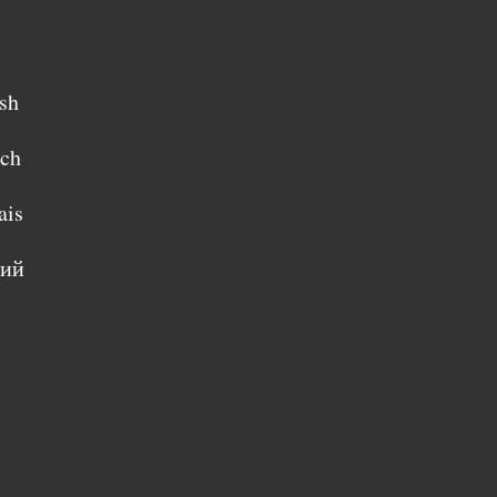
sh
sch
ais
кий