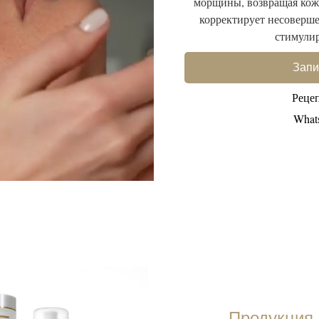
морщины, возвращая коже
корректирует несоверше
стимулир
Запи
Реце
What
Продукция 