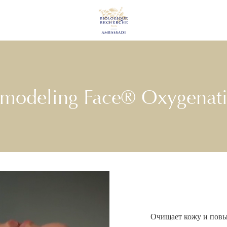
modeling Face® Oxygenat
Очищает кожу и повы