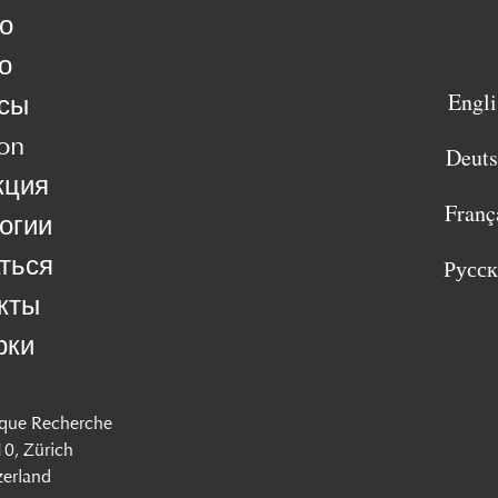
о
о
Engli
сы
on
Deut
кция
Franç
огии
ться
Русс
кты
рки
que Recherche
 10, Zürich
zerland