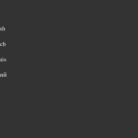
sh
sch
ais
кий