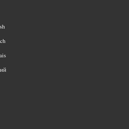
sh
sch
ais
кий