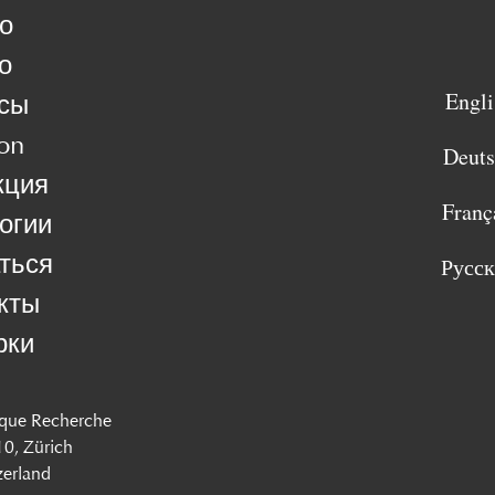
о
о
Engli
сы
on
Deut
кция
Franç
огии
ться
Русс
кты
рки
que Recherche
 10, Zürich
zerland