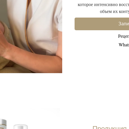
которое интенсивно восс
объем их конт
Запи
Реце
What
Продукция 