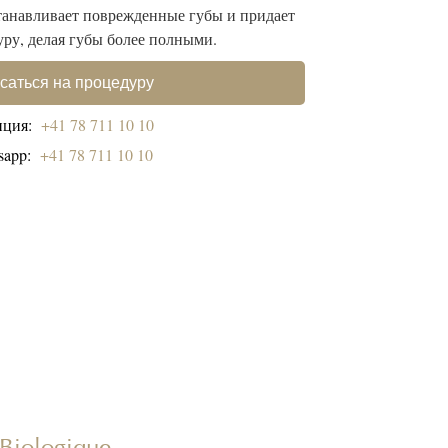
танавливает поврежденные губы и придает
уру, делая губы более полными.
саться на процедуру
пция:
+41 78 711 10 10
sapp:
+41 78 711 10 10
Biologique