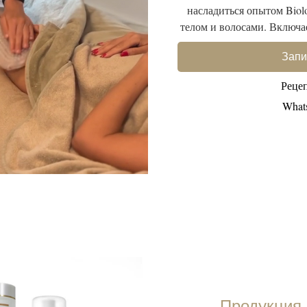
насладиться опытом Biolo
телом и волосами. Включае
Запи
Реце
What
Продукция 