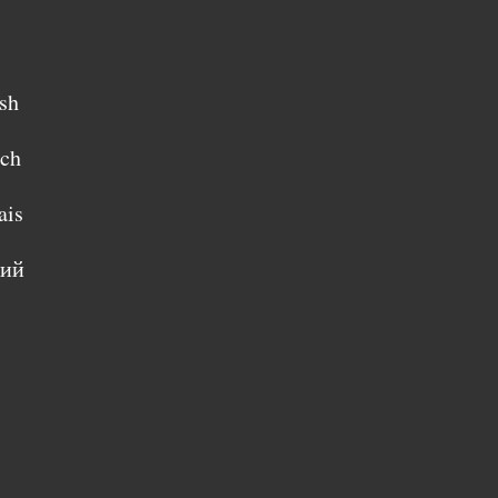
sh
sch
ais
кий