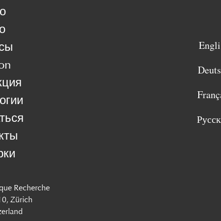
о
о
Engli
сы
on
Deut
кция
Franç
огии
ться
Русс
кты
рки
que Recherche
 10, Zürich
zerland