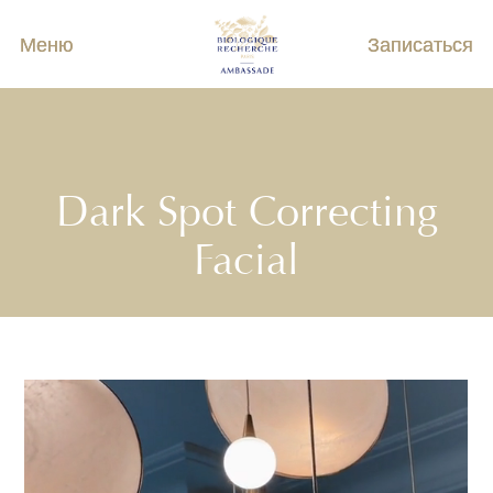
Меню
Записаться
Dark Spot Correcting
Facial