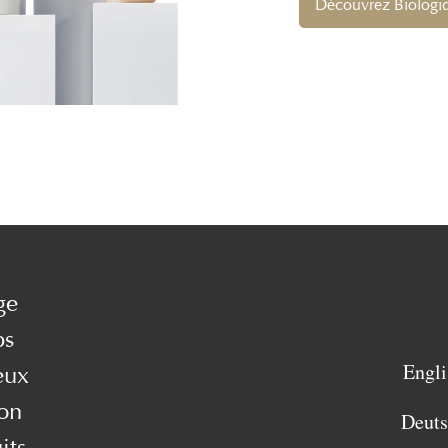
Découvrez Biologi
ge
ps
Engli
eux
on
Deut
its