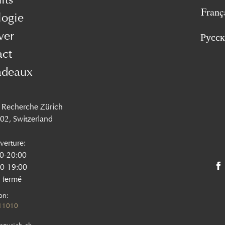
Franç
logie
ver
Русс
act
adeaux
 Recherche Zürich
002, Switzerland
verture:
0-20:00
0-19:00
 fermé
on:
11010