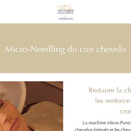
Micro-Needling du cuir chevelu
Restaure la c
les renforce
cro
La machine Micro-Punctu
chevelus fatigués et les che