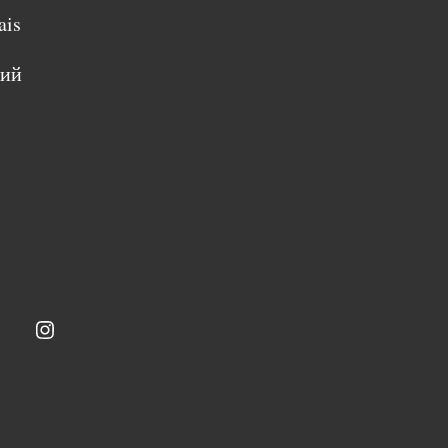
ais
кий