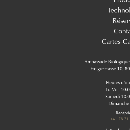
Techno
Réser
Cont
Cartes-C
Ambassade Biologique
Freigutstrasse 10, 8
Heures d'ou
Lu-Ve 10:0
Samedi 10:0
Dimanche
Recepti
+41 78 71