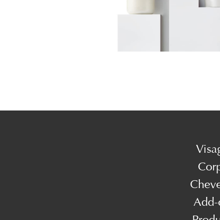
Visa
Cor
Chev
Add-
Produ